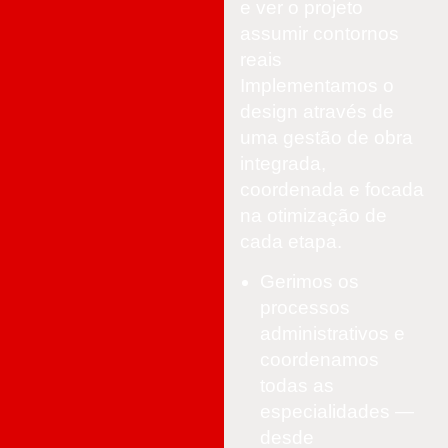
e ver o projeto
assumir contornos
reais
Implementamos o
design através de
uma gestão de obra
integrada,
coordenada e focada
na otimização de
cada etapa.
Gerimos os
processos
administrativos e
coordenamos
todas as
especialidades —
desde