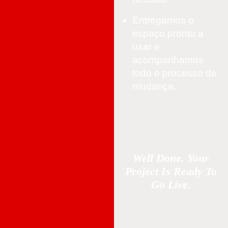
Entregamos o
espaço pronto a
usar e
acompanhamos
todo o processo de
mudança.
Well Done. Your
Project Is Ready To
Go Live.