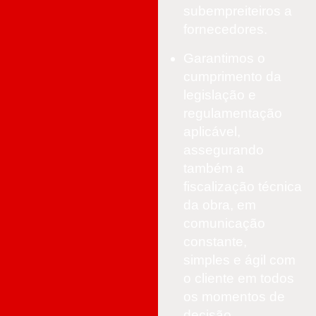
subempreiteiros a
fornecedores.
Garantimos o
cumprimento da
legislação e
regulamentação
aplicável,
assegurando
também a
fiscalização técnica
da obra, em
comunicação
constante,
simples e ágil com
o cliente em todos
os momentos de
decisão.