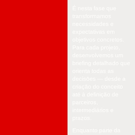
É nesta fase que
transformamos
necessidades e
expectativas em
objetivos concretos.
Para cada projeto,
desenvolvemos um
briefing detalhado que
orienta todas as
decisões — desde a
criação do conceito
até à definição de
parceiros,
intermediários e
prazos.
Enquanto parte da