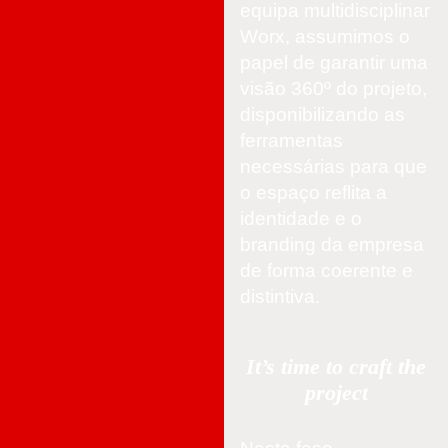
equipa multidisciplinar
Worx, assumimos o
papel de garantir uma
visão 360º do projeto,
disponibilizando as
ferramentas
necessárias para que
o espaço reflita a
identidade e o
branding da empresa
de forma coerente e
distintiva.
It’s time to craft the
project