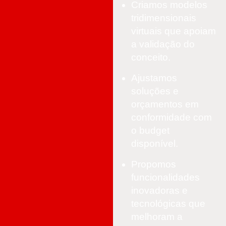
Criamos modelos
tridimensionais
virtuais que apoiam
a validação do
conceito.
Ajustamos
soluções e
orçamentos em
conformidade com
o budget
disponível.
Propomos
funcionalidades
inovadoras e
tecnológicas que
melhoram a