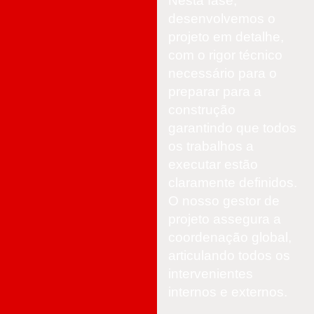
Nesta fase,
desenvolvemos o
projeto em detalhe,
com o rigor técnico
necessário para o
preparar para a
construção
garantindo que todos
os trabalhos a
executar estão
claramente definidos.
O nosso gestor de
projeto assegura a
coordenação global,
articulando todos os
intervenientes
internos e externos.