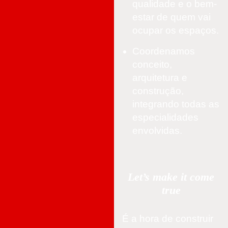
qualidade e o bem-
estar de quem vai
ocupar os espaços.
Coordenamos
conceito,
arquitetura e
construção,
integrando todas as
especialidades
envolvidas.
Let’s make it come
true
É a hora de construir